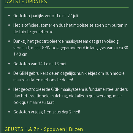
LAATSTE UPDATES
Gesloten jaarlijks verlof t.e.m. 27 juli
Het is officieel zomer en dus het mooiste seizoen om buiten in
de tuin te genieten ☀️
Dankzij het geoctrooieerde maaisysteem dat gras volledig
vermaalt, maait GRIN ook gegarandeerd in lang gras van circa 30
à 40 cm
Gesloten van 14 t.e.m. 16 mei
De GRIN gebruikers delen dagelijks hun kiekjes om hun mooie
maairesultaten met ons te delen!
Het geoctrooieerde GRIN maaisysteem is fundamenteel anders
dan het traditionele mulching, niet alleen qua werking, maar
ook qua maairesultaat!
Gesloten vrijdag 1 en zaterdag 2 mei!
GEURTS H.& Zn - Spouwen | Bilzen