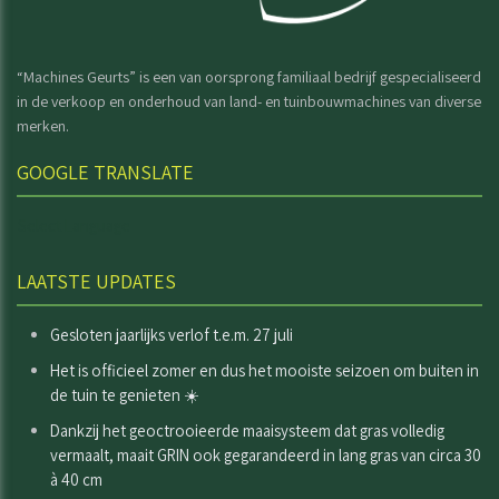
“Machines Geurts” is een van oorsprong familiaal bedrijf gespecialiseerd
in de verkoop en onderhoud van land- en tuinbouwmachines van diverse
merken.
GOOGLE TRANSLATE
Select Language
LAATSTE UPDATES
Gesloten jaarlijks verlof t.e.m. 27 juli
Het is officieel zomer en dus het mooiste seizoen om buiten in
de tuin te genieten ☀️
Dankzij het geoctrooieerde maaisysteem dat gras volledig
vermaalt, maait GRIN ook gegarandeerd in lang gras van circa 30
à 40 cm