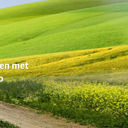
ken met
p