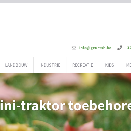
info@geurtsh.be
+32
LANDBOUW
INDUSTRIE
RECREATIE
KIDS
M
ini-traktor toebehor