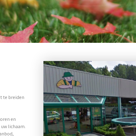
t te breiden 
toren en 
 uw lichaam. 
anbod, 