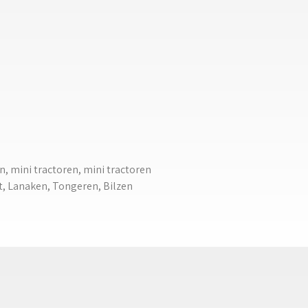
n, mini tractoren, mini tractoren 
st, Lanaken, Tongeren, Bilzen