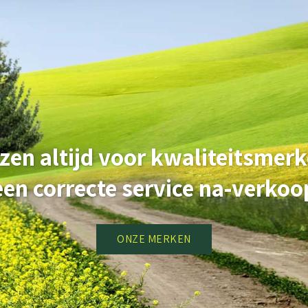
ezen altijd voor kwaliteitsmer
een correcte service na-verkoo
ONZE MERKEN