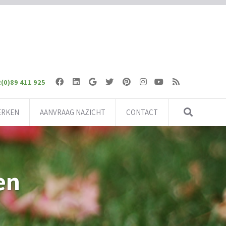
(0)89 411 925
ERKEN
AANVRAAG NAZICHT
CONTACT
en