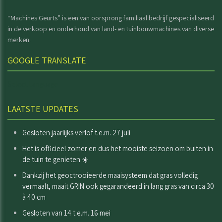
“Machines Geurts” is een van oorsprong familiaal bedrijf gespecialiseerd
in de verkoop en onderhoud van land- en tuinbouwmachines van diverse
merken.
GOOGLE TRANSLATE
Select Language
LAATSTE UPDATES
Gesloten jaarlijks verlof t.e.m. 27 juli
Het is officieel zomer en dus het mooiste seizoen om buiten in
de tuin te genieten ☀️
Dankzij het geoctrooieerde maaisysteem dat gras volledig
vermaalt, maait GRIN ook gegarandeerd in lang gras van circa 30
à 40 cm
Gesloten van 14 t.e.m. 16 mei