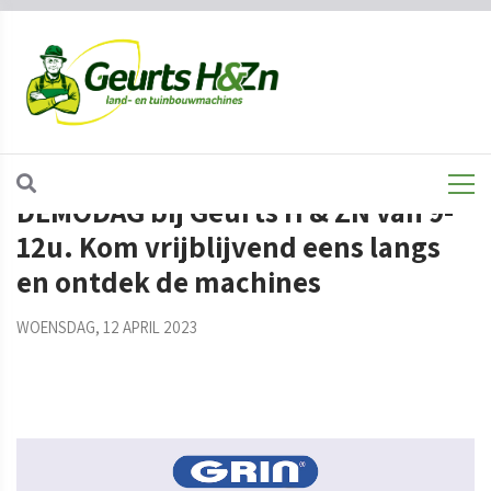
Morgen donderdag 13 april GRIN
DEMODAG bij Geurts H & ZN van 9-
12u. Kom vrijblijvend eens langs
en ontdek de machines
WOENSDAG, 12 APRIL 2023