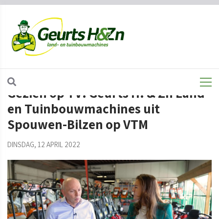
HOME
IN-DE-KIJKER
NIEUWS
NIEUWSBRIEF
Gezien op TV: Geurts H. & Zn Land-
en Tuinbouwmachines uit
Spouwen-Bilzen op VTM
DINSDAG, 12 APRIL 2022