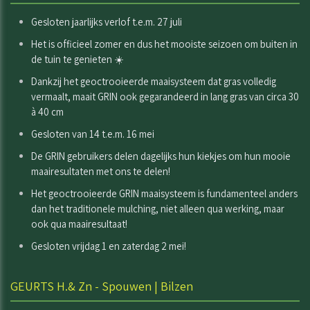
Gesloten jaarlijks verlof t.e.m. 27 juli
Het is officieel zomer en dus het mooiste seizoen om buiten in
de tuin te genieten ☀️
Dankzij het geoctrooieerde maaisysteem dat gras volledig
vermaalt, maait GRIN ook gegarandeerd in lang gras van circa 30
à 40 cm
Gesloten van 14 t.e.m. 16 mei
De GRIN gebruikers delen dagelijks hun kiekjes om hun mooie
maairesultaten met ons te delen!
Het geoctrooieerde GRIN maaisysteem is fundamenteel anders
dan het traditionele mulching, niet alleen qua werking, maar
ook qua maairesultaat!
Gesloten vrijdag 1 en zaterdag 2 mei!
GEURTS H.& Zn - Spouwen | Bilzen