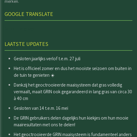
merken.
GOOGLE TRANSLATE
Select Language
LAATSTE UPDATES
Gesloten jaarlijks verlof t.e.m. 27 juli
Het is officieel zomer en dus het mooiste seizoen om buiten in
de tuin te genieten ☀️
Dankzij het geoctrooieerde maaisysteem dat gras volledig
vermaalt, maait GRIN ook gegarandeerd in lang gras van circa 30
à 40 cm
Gesloten van 14 t.e.m. 16 mei
De GRIN gebruikers delen dagelijks hun kiekjes om hun mooie
maairesultaten met ons te delen!
Het geoctrooieerde GRIN maaisysteem is fundamenteel anders